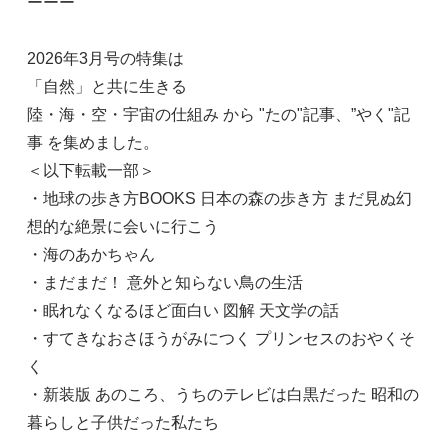
ーーー
2026年3月号の特集は
「自然」と共に生きる
陸・海・空・宇宙の仕組み から "たの"記事、”やく"記
事 を集めました。
＜以下転載一部＞
・地球の歩き方BOOKS 日本の森の歩き方 まだ見ぬ幻
想的な絶景に会いに行こう
・海のあかちゃん
・まだまだ！ 意外と知らない鳥の生活
・眠れなくなるほど面白い 図解 天文学の話
・すてきなおさほうがみにつく プリンセスのおやくそ
く
・新装版 あのころ、うちのテレビは白黒だった 昭和の
暮らしと子供だった私たち