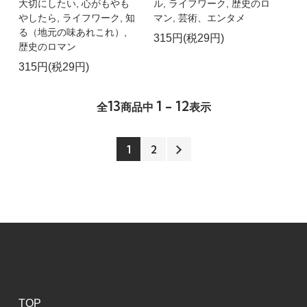
大切にしたい, 心がもやも
ル, ライフワーク, 歴史のロ
やしたら, ライフワーク, 知
マン, 芸術、エンタメ
る（地元の味あれこれ）,
315円(税29円)
歴史のロマン
315円(税29円)
13
1 - 12
全
商品中
表示
1
2
TOP