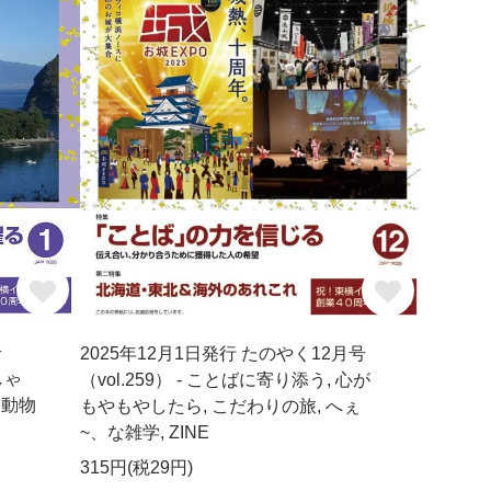
号
2025年12月1日発行 たのやく12月号
しゃ
（vol.259） - ことばに寄り添う, 心が
,動物
もやもやしたら, こだわりの旅, へぇ
~、な雑学, ZINE
315円(税29円)