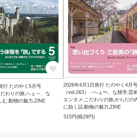
2026年4月1日発行 たのやく4月
日発行 たのやく5月号
（vol.263） - へぇ〜、な雑学,芸
 -こだわりの旅,へぇ～、な
エンタメ,こだわりの旅,からだの
む,動物の魅力,ZINE
に効く話,動物の魅力,ZINE
315円(税29円)