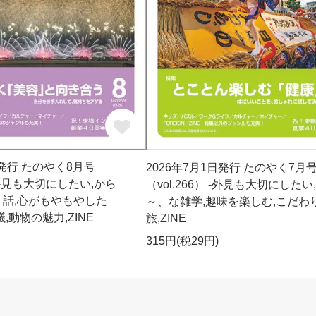
日発行 たのやく8月号
2026年7月1日発行 たのやく7月
 -外見も大切にしたい,から
（vol.266） -外見も大切にしたい
話,心がもやもやした
～、な雑学,趣味を楽しむ,こだわ
,動物の魅力,ZINE
旅,ZINE
315円(税29円)