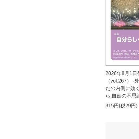
2026年8月1
（vol.267）
だの内側に効く
ら,自然の不思議
315円(税29円)