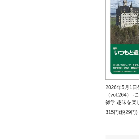
2026年5月1
（vol.264）
雑学,趣味を楽し
315円(税29円)