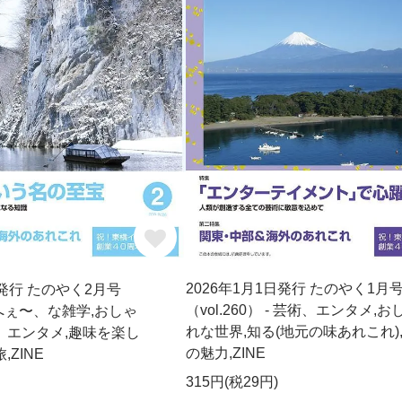
2026年1月1日発行 たのやく1月
日発行 たのやく2月号
（vol.260） - 芸術、エンタメ,お
 - へぇ〜、な雑学,おしゃ
れな世界,知る(地元の味あれこれ)
、エンタメ,趣味を楽し
の魅力,ZINE
,ZINE
315円(税29円)