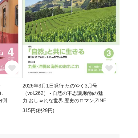
号
2026年3月1日発行 たのやく3月号
術、
（vol.262） - 自然の不思議,動物の魅
内側
力,おしゃれな世界,歴史のロマン,ZINE
315円(税29円)