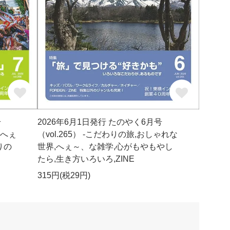
2026年6月1日発行 たのやく6月号
号
（vol.265） -こだわりの旅,おしゃれな
,へぇ
世界,へぇ～、な雑学,心がもやもやし
りの
たら,生き方いろいろ,ZINE
315円(税29円)