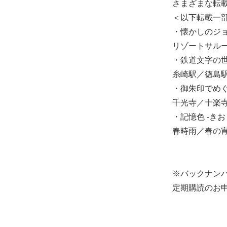
さまざまな転
＜以下転載一
・懐かしのジ
リゾートサルー
・鉄道文字の
糸崎駅／徳島
・御朱印でめぐ
千光寺／十楽
・記憶色 -きお
春時雨／春の
※バックナン
定期購読のお