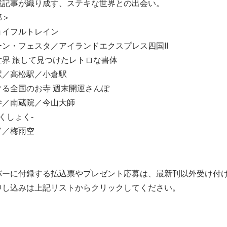
載記事が織り成す、ステキな世界との出会い。
部＞
ョイフルトレイン
ン・フェスタ／アイランドエクスプレス四国II
世界 旅して見つけたレトロな書体
駅／高松駅／小倉駅
る全国のお寺 週末開運さんぽ
寺／南蔵院／今山大師
くしょく-
宵／梅雨空
バーに付録する払込票やプレゼント応募は、最新刊以外受け付
申し込みは上記リストからクリックしてください。